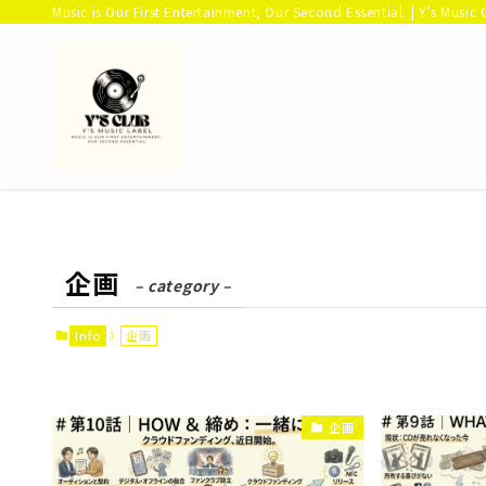
Music is Our First Entertainment, Our Second Essential. | Y’s Music 
企画
– category –
Info
企画
企画