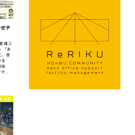
なぜチ
屋 雄三
 「あ
に、音
いま
関係
...
企画