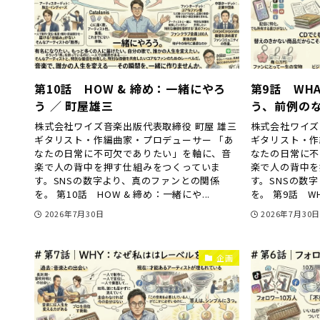
第10話 HOW & 締め：一緒にやろ
第9話 WH
う ／ 町屋雄三
う、前例のな
株式会社ワイズ音楽出版代表取締役 町屋 雄三
株式会社ワイズ
ギタリスト・作編曲家・プロデューサー 「あ
ギタリスト・作
なたの日常に不可欠でありたい」を軸に、音
なたの日常に不
楽で人の背中を押す仕組みをつくっていま
楽で人の背中を
す。SNSの数字より、真のファンとの関係
す。SNSの数
を。 第10話 HOW & 締め：一緒にや...
を。 第9話 W
2026年7月30日
2026年7月30
企画