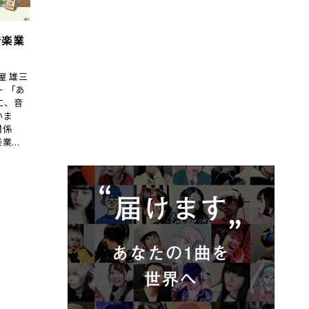
音楽業
屋 雄三
 「あ
に、音
いま
関係
...