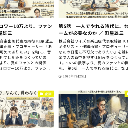
ロワー10万より、ファン
第5話 一人でやれる時代に、
町屋雄三
ームが必要なのか ／ 町屋雄三
音楽出版代表取締役 町屋 雄三
株式会社ワイズ音楽出版代表取締役 町
編曲家・プロデューサー 「あ
ギタリスト・作編曲家・プロデューサー
可欠でありたい」を軸に、音
なたの日常に不可欠でありたい」を軸
押す仕組みをつくっていま
楽で人の背中を押す仕組みをつくって
字より、真のファンとの関係
す。SNSの数字より、真のファンとの
ォロワー10万より、ファン...
を。 第5話 一人でやれる時代に、なぜチ
日
2026年7月25日
企画