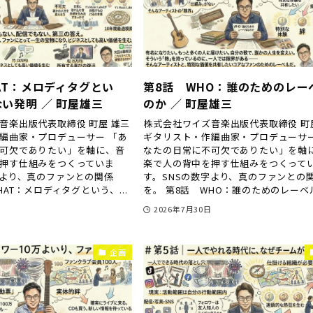
AT：メロディタグとい
第8話 WHO：誰のためのレー
い発明 ／ 町屋雄三
のか ／ 町屋雄三
音楽出版代表取締役 町屋 雄三
株式会社ワイズ音楽出版代表取締役 町
編曲家・プロデューサー 「あ
ギタリスト・作編曲家・プロデューサー
可欠でありたい」を軸に、音
なたの日常に不可欠でありたい」を軸
押す仕組みをつくっていま
楽で人の背中を押す仕組みをつくって
字より、真のファンとの関係
す。SNSの数字より、真のファンとの
HAT：メロディタグという、...
を。 第8話 WHO：誰のためのレーベルな
日
2026年7月30日
企画