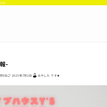
Club
情報-
3月9日
2025年7月2日
みやした です★