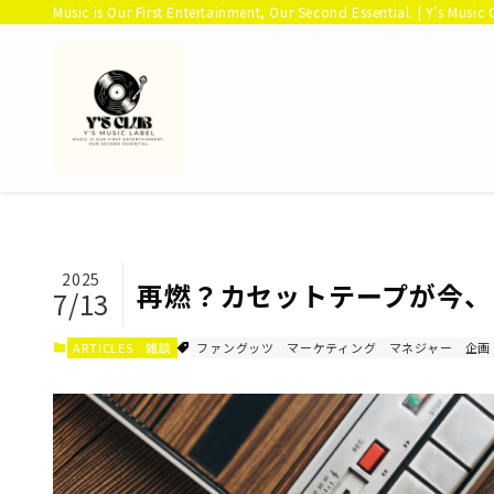
Music is Our First Entertainment, Our Second Essential. | Y’s Music 
2025
再燃？カセットテープが今、
7/13
ARTICLES
雑談
ファングッツ
マーケティング
マネジャー
企画