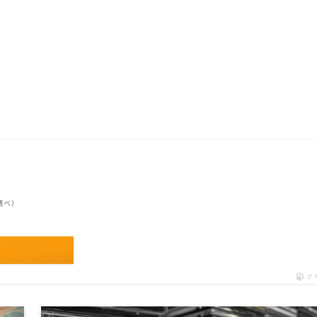
n調べ）
ポ