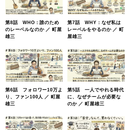
第8話 WHO：誰のため
第7話 WHY：なぜ私は
のレーベルなのか ／ 町屋
レーベルをやるのか ／ 町
雄三
屋雄三
第6話 フォロワー10万よ
第5話 一人でやれる時代
り、ファン100人 ／ 町屋
に、なぜチームが必要な
雄三
のか ／ 町屋雄三